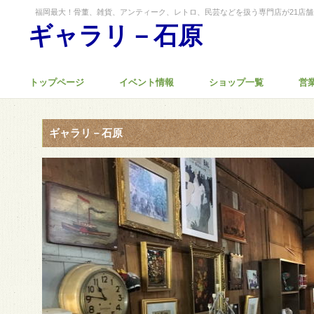
福岡最大！骨董、雑貨、アンティーク、レトロ、民芸などを扱う専門店が21店
ギャラリ－石原
トップページ
イベント情報
ショップ一覧
営
ギャラリ－石原