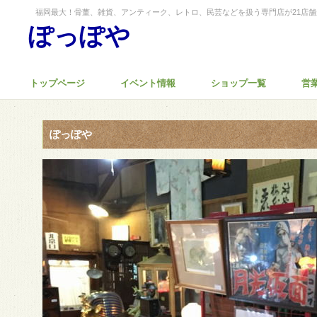
福岡最大！骨董、雑貨、アンティーク、レトロ、民芸などを扱う専門店が21店
ぽっぽや
トップページ
イベント情報
ショップ一覧
営
ぽっぽや