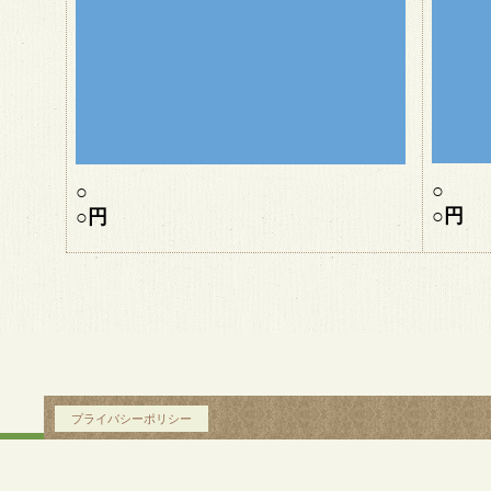
○
○
○
円
○円
プライバシーポリシー