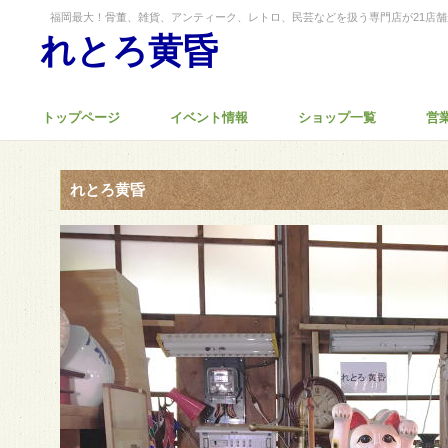
福岡最大！骨董、雑貨、アンティーク、レトロ、民芸などを扱う専門店が21店
れとろ黄昏
トップページ
イベント情報
ショップ一覧
営
れとろ黄昏